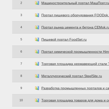
Машиностроительный портал МашПорт.r
2
Портал пищевого оборудования FOODok.
3
Портал рынка цемента и бетона CEMok.r
4
Пищевой портал FoodSet.ru
5
Портал химической промышленности HimS
6
Торговая площадка нержавеющей стали T
7
Металлургический портал SteelSite.ru
8
Разработка промышленных порталов и са
9
Торговая площадка товаров для дома и 
10